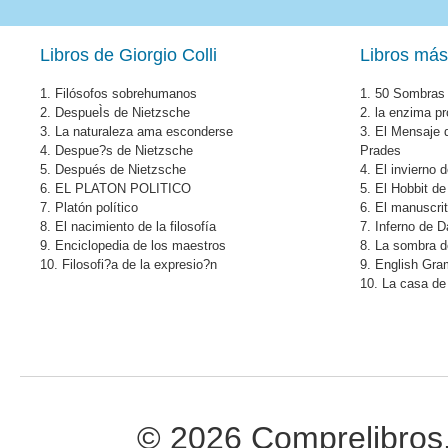
Libros de Giorgio Colli
Libros más
1.
Filósofos sobrehumanos
1.
50 Sombras 
2.
DespueÌs de Nietzsche
2.
la enzima pr
3.
La naturaleza ama esconderse
3.
El Mensaje 
4.
Despue?s de Nietzsche
Prades
5.
Después de Nietzsche
4.
El invierno 
6.
EL PLATON POLITICO
5.
El Hobbit de
7.
Platón político
6.
El manuscri
8.
El nacimiento de la filosofía
7.
Inferno de 
9.
Enciclopedia de los maestros
8.
La sombra de
10.
Filosofi?a de la expresio?n
9.
English Gr
10.
La casa de 
© 2026 Comprelibros