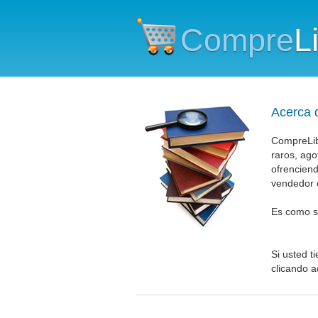
Compre
L
Acerca 
CompreLibr
raros, ago
ofrenciend
vendedor o
Es como si
Si usted t
clicando a