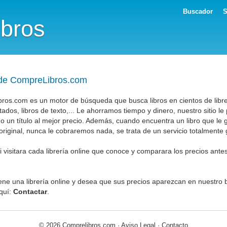
Buscador
S
ibros
de CompreLibros.com
os.com es un motor de búsqueda que busca libros en cientos de librer
tados, libros de texto,... Le ahorramos tiempo y dinero, nuestro sitio le
o un título al mejor precio. Además, cuando encuentra un libro que le
riginal, nunca le cobraremos nada, se trata de un servicio totalmente gra
 visitara cada librería online que conoce y comparara los precios antes
iene una librería online y desea que sus precios aparezcan en nuestro 
quí:
Contactar
.
© 2026 Comprelibros.com ·
Aviso Legal
·
Contacto