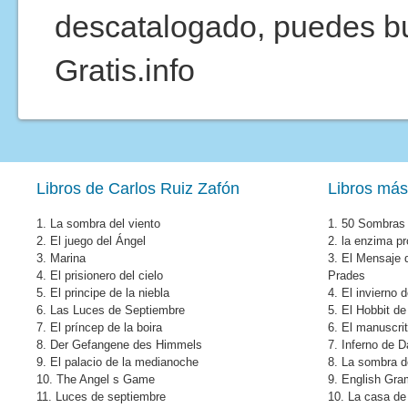
descatalogado, puedes b
Gratis.info
Libros de Carlos Ruiz Zafón
Libros más
1.
La sombra del viento
1.
50 Sombras 
2.
El juego del Ángel
2.
la enzima pr
3.
Marina
3.
El Mensaje 
4.
El prisionero del cielo
Prades
5.
El principe de la niebla
4.
El invierno 
6.
Las Luces de Septiembre
5.
El Hobbit de
7.
El príncep de la boira
6.
El manuscri
8.
Der Gefangene des Himmels
7.
Inferno de 
9.
El palacio de la medianoche
8.
La sombra de
10.
The Angel s Game
9.
English Gr
11.
Luces de septiembre
10.
La casa de 