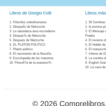
Libros de Giorgio Colli
Libros más
1.
Filósofos sobrehumanos
1.
50 Sombras 
2.
DespueÌs de Nietzsche
2.
la enzima pr
3.
La naturaleza ama esconderse
3.
El Mensaje 
4.
Despue?s de Nietzsche
Prades
5.
Después de Nietzsche
4.
El invierno 
6.
EL PLATON POLITICO
5.
El Hobbit de
7.
Platón político
6.
El manuscri
8.
El nacimiento de la filosofía
7.
Inferno de 
9.
Enciclopedia de los maestros
8.
La sombra de
10.
Filosofi?a de la expresio?n
9.
English Gr
10.
La casa de 
© 2026 Comprelibros