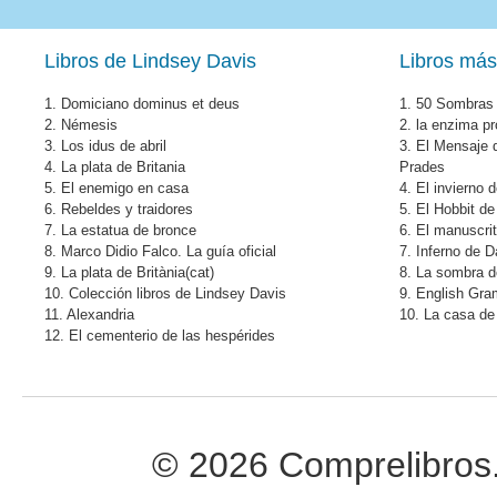
Libros de Lindsey Davis
Libros más
1.
Domiciano dominus et deus
1.
50 Sombras 
2.
Némesis
2.
la enzima pr
3.
Los idus de abril
3.
El Mensaje 
4.
La plata de Britania
Prades
5.
El enemigo en casa
4.
El invierno 
6.
Rebeldes y traidores
5.
El Hobbit de
7.
La estatua de bronce
6.
El manuscri
8.
Marco Didio Falco. La guía oficial
7.
Inferno de 
9.
La plata de Britània(cat)
8.
La sombra de
10.
Colección libros de Lindsey Davis
9.
English Gr
11.
Alexandria
10.
La casa de 
12.
El cementerio de las hespérides
© 2026 Comprelibros