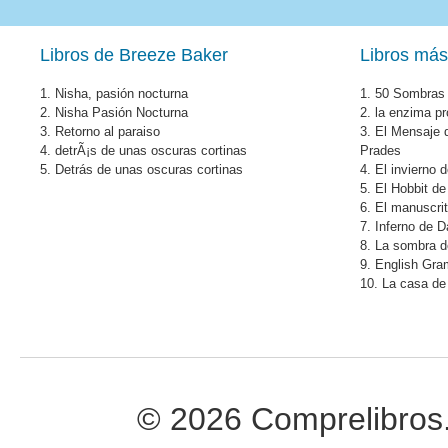
Libros de Breeze Baker
Libros más
1.
Nisha, pasión nocturna
1.
50 Sombras 
2.
Nisha Pasión Nocturna
2.
la enzima pr
3.
Retorno al paraiso
3.
El Mensaje 
4.
detrÃ¡s de unas oscuras cortinas
Prades
5.
Detrás de unas oscuras cortinas
4.
El invierno 
5.
El Hobbit de
6.
El manuscri
7.
Inferno de 
8.
La sombra de
9.
English Gr
10.
La casa de 
© 2026 Comprelibros