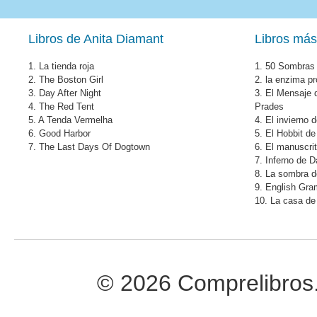
Libros de Anita Diamant
Libros más
1.
La tienda roja
1.
50 Sombras 
2.
The Boston Girl
2.
la enzima pr
3.
Day After Night
3.
El Mensaje 
4.
The Red Tent
Prades
5.
A Tenda Vermelha
4.
El invierno 
6.
Good Harbor
5.
El Hobbit de
7.
The Last Days Of Dogtown
6.
El manuscri
7.
Inferno de 
8.
La sombra de
9.
English Gr
10.
La casa de 
© 2026 Comprelibros