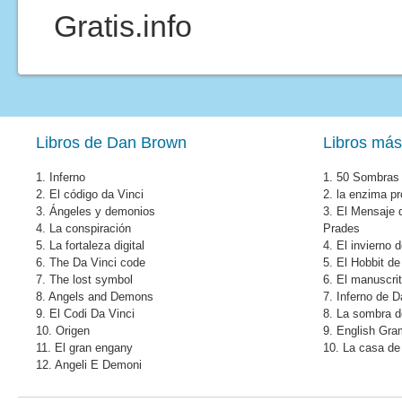
Gratis.info
Libros de Dan Brown
Libros más
1.
Inferno
1.
50 Sombras 
2.
El código da Vinci
2.
la enzima pr
3.
Ángeles y demonios
3.
El Mensaje 
4.
La conspiración
Prades
5.
La fortaleza digital
4.
El invierno 
6.
The Da Vinci code
5.
El Hobbit de
7.
The lost symbol
6.
El manuscri
8.
Angels and Demons
7.
Inferno de 
9.
El Codi Da Vinci
8.
La sombra de
10.
Origen
9.
English Gr
11.
El gran engany
10.
La casa de 
12.
Angeli E Demoni