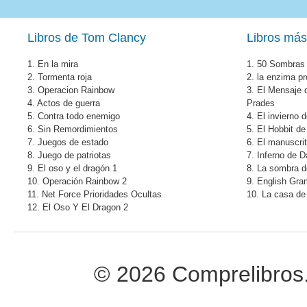
Libros de Tom Clancy
Libros más
1.
En la mira
1.
50 Sombras 
2.
Tormenta roja
2.
la enzima pr
3.
Operacion Rainbow
3.
El Mensaje 
4.
Actos de guerra
Prades
5.
Contra todo enemigo
4.
El invierno 
6.
Sin Remordimientos
5.
El Hobbit de
7.
Juegos de estado
6.
El manuscri
8.
Juego de patriotas
7.
Inferno de 
9.
El oso y el dragón 1
8.
La sombra de
10.
Operación Rainbow 2
9.
English Gr
11.
Net Force Prioridades Ocultas
10.
La casa de 
12.
El Oso Y El Dragon 2
© 2026 Comprelibros