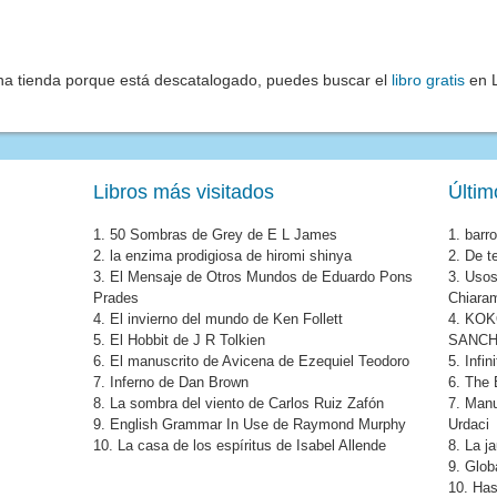
una tienda porque está descatalogado, puedes buscar el
libro gratis
en L
Libros más visitados
Últim
1.
50 Sombras de Grey de E L James
1.
barro
2.
la enzima prodigiosa de hiromi shinya
2.
De t
3.
El Mensaje de Otros Mundos de Eduardo Pons
3.
Usos 
Prades
Chiara
4.
El invierno del mundo de Ken Follett
4.
KOK
5.
El Hobbit de J R Tolkien
SANCH
6.
El manuscrito de Avicena de Ezequiel Teodoro
5.
Infin
7.
Inferno de Dan Brown
6.
The 
8.
La sombra del viento de Carlos Ruiz Zafón
7.
Manu
9.
English Grammar In Use de Raymond Murphy
Urdaci
10.
La casa de los espíritus de Isabel Allende
8.
La j
9.
Glob
10.
Has