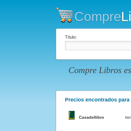
Compre
L
Título:
Compre Libros es
Precios encontrados para e
Casadellibro
tie