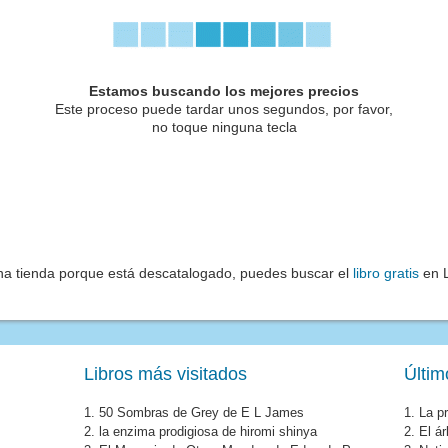
Estamos buscando los mejores precios
Este proceso puede tardar unos segundos, por favor,
no toque ninguna tecla
una tienda porque está descatalogado, puedes buscar el
libro gratis
en L
Libros más visitados
Últim
1.
50 Sombras de Grey de E L James
1.
La pr
2.
la enzima prodigiosa de hiromi shinya
2.
El á